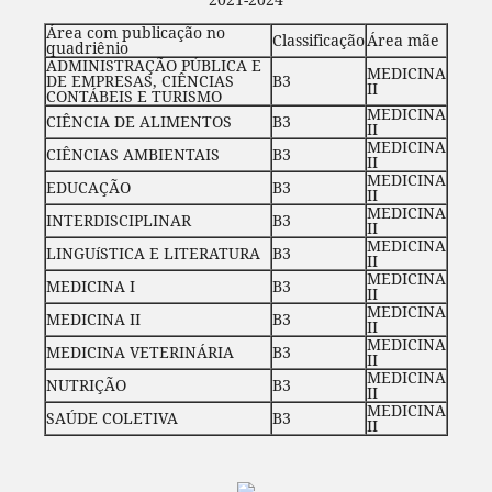
Área com publicação no
Classificação
Área mãe
quadriênio
ADMINISTRAÇÃO PÚBLICA E
MEDICINA
DE EMPRESAS, CIÊNCIAS
B3
II
CONTÁBEIS E TURISMO
MEDICINA
CIÊNCIA DE ALIMENTOS
B3
II
MEDICINA
CIÊNCIAS AMBIENTAIS
B3
II
MEDICINA
EDUCAÇÃO
B3
II
MEDICINA
INTERDISCIPLINAR
B3
II
MEDICINA
LINGUíSTICA E LITERATURA
B3
II
MEDICINA
MEDICINA I
B3
II
MEDICINA
MEDICINA II
B3
II
MEDICINA
MEDICINA VETERINÁRIA
B3
II
MEDICINA
NUTRIÇÃO
B3
II
MEDICINA
SAÚDE COLETIVA
B3
II