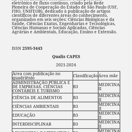
eletrônico de fluxo contínuo, criado pela Rede
Pioneira de Cooperação do Estado de São Paulo (USF,
FHO, UNIFEOB), dedicado à publicação de artigos
científicos de diferentes áreas do conhecimento,
organizados em seis seções: Ciências Biológicas e da
Saúde, Ciências Exatas, Engenharias e Tecnológicas,
Ciências Humanas e Sociais Aplicadas, Ciências
Agrárias e Ambientais, Educação, Ensino e Extensão.
ISSN
2595-3443
Qualis CAPES
2021-2024
Área com publicação no
Classificação
Área mãe
quadriênio
ADMINISTRAÇÃO PÚBLICA E
MEDICINA
DE EMPRESAS, CIÊNCIAS
B3
II
CONTÁBEIS E TURISMO
MEDICINA
CIÊNCIA DE ALIMENTOS
B3
II
MEDICINA
CIÊNCIAS AMBIENTAIS
B3
II
MEDICINA
EDUCAÇÃO
B3
II
MEDICINA
INTERDISCIPLINAR
B3
II
MEDICINA