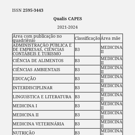
ISSN
2595-3443
Qualis CAPES
2021-2024
Área com publicação no
Classificação
Área mãe
quadriênio
ADMINISTRAÇÃO PÚBLICA E
MEDICINA
DE EMPRESAS, CIÊNCIAS
B3
II
CONTÁBEIS E TURISMO
MEDICINA
CIÊNCIA DE ALIMENTOS
B3
II
MEDICINA
CIÊNCIAS AMBIENTAIS
B3
II
MEDICINA
EDUCAÇÃO
B3
II
MEDICINA
INTERDISCIPLINAR
B3
II
MEDICINA
LINGUíSTICA E LITERATURA
B3
II
MEDICINA
MEDICINA I
B3
II
MEDICINA
MEDICINA II
B3
II
MEDICINA
MEDICINA VETERINÁRIA
B3
II
MEDICINA
NUTRIÇÃO
B3
II