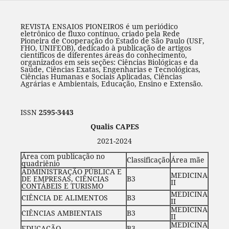
REVISTA ENSAIOS PIONEIROS é um periódico
eletrônico de fluxo contínuo, criado pela Rede
Pioneira de Cooperação do Estado de São Paulo (USF,
FHO, UNIFEOB), dedicado à publicação de artigos
científicos de diferentes áreas do conhecimento,
organizados em seis seções: Ciências Biológicas e da
Saúde, Ciências Exatas, Engenharias e Tecnológicas,
Ciências Humanas e Sociais Aplicadas, Ciências
Agrárias e Ambientais, Educação, Ensino e Extensão.
ISSN
2595-3443
Qualis CAPES
2021-2024
Área com publicação no
Classificação
Área mãe
quadriênio
ADMINISTRAÇÃO PÚBLICA E
MEDICINA
DE EMPRESAS, CIÊNCIAS
B3
II
CONTÁBEIS E TURISMO
MEDICINA
CIÊNCIA DE ALIMENTOS
B3
II
MEDICINA
CIÊNCIAS AMBIENTAIS
B3
II
MEDICINA
EDUCAÇÃO
B3