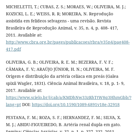
MICHELETTI, T.; CUBAS, Z. S.; MORAES, W.; OLIVEIRA, M. J.;
KOZICKI, L. E.; WEISS, R. R; MOREIRA, N. Reprodução
assistida em felídeos selvagens - uma revisão. Revista
Brasileira de Reprodução Animal, v. 35, n. 4, p. 408- 417,
2011. Available at:
http://www.cbra.org.br/pages/publicacoes/rbra/v35n4/pag408-
417.pdf
OLIVEIRA, G. B.; OLIVEIRA, R. E. M.; BEZERRA, F. V. F.;
CÂMARA, F. V.; ARAÚJO JÚNIOR, H. N.; OLIVEIRA, M. F.
Origem e distribuição da artéria celíaca em preás (Galea
spixii Wagler, 1831). Ciência Animal Brasileira, v. 18, p. 1- 9,
2017. Available at:
https://www.scielo.br/j/cab/a/KMDhNw33zRhTtW8q3HhmGbb/?
lang=pt
DOI:
https://doi.org/10.1590/1089-6891v18e-32918
PESTANA, F. M.; ROZA, S. F.; HERNANDEZ, F. M.; SILVA, X.
M. J.; ABIDU-FIGUEIREDO, B. Artéria renal dupla em gato.
Semina: Ciências Agrárias, v. 32, n. 1, p. 327- 332, 2011.