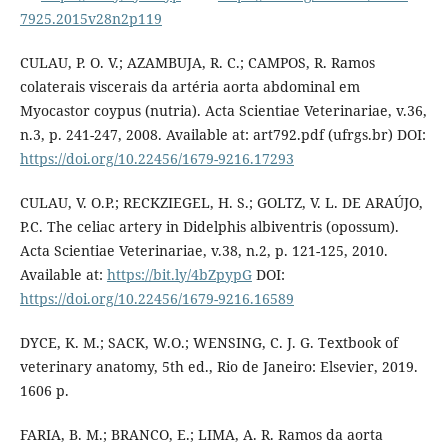
7925.2015v28n2p119
CULAU, P. O. V.; AZAMBUJA, R. C.; CAMPOS, R. Ramos
colaterais viscerais da artéria aorta abdominal em
Myocastor coypus (nutria). Acta Scientiae Veterinariae, v.36,
n.3, p. 241-247, 2008. Available at: art792.pdf (ufrgs.br) DOI:
https://doi.org/10.22456/1679-9216.17293
CULAU, V. O.P.; RECKZIEGEL, H. S.; GOLTZ, V. L. DE ARAÚJO,
P.C. The celiac artery in Didelphis albiventris (opossum).
Acta Scientiae Veterinariae, v.38, n.2, p. 121-125, 2010.
Available at:
https://bit.ly/4bZpypG
DOI:
https://doi.org/10.22456/1679-9216.16589
DYCE, K. M.; SACK, W.O.; WENSING, C. J. G. Textbook of
veterinary anatomy, 5th ed., Rio de Janeiro: Elsevier, 2019.
1606 p.
FARIA, B. M.; BRANCO, E.; LIMA, A. R. Ramos da aorta