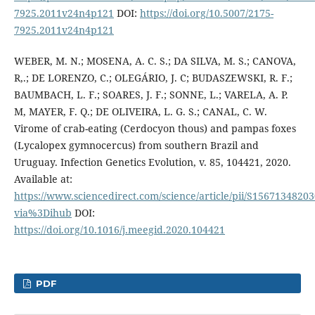
7925.2011v24n4p121
DOI:
https://doi.org/10.5007/2175-
7925.2011v24n4p121
WEBER, M. N.; MOSENA, A. C. S.; DA SILVA, M. S.; CANOVA,
R,.; DE LORENZO, C.; OLEGÁRIO, J. C; BUDASZEWSKI, R. F.;
BAUMBACH, L. F.; SOARES, J. F.; SONNE, L.; VARELA, A. P.
M, MAYER, F. Q.; DE OLIVEIRA, L. G. S.; CANAL, C. W.
Virome of crab-eating (Cerdocyon thous) and pampas foxes
(Lycalopex gymnocercus) from southern Brazil and
Uruguay. Infection Genetics Evolution, v. 85, 104421, 2020.
Available at:
https://www.sciencedirect.com/science/article/pii/S1567134820
via%3Dihub
DOI:
https://doi.org/10.1016/j.meegid.2020.104421
PDF