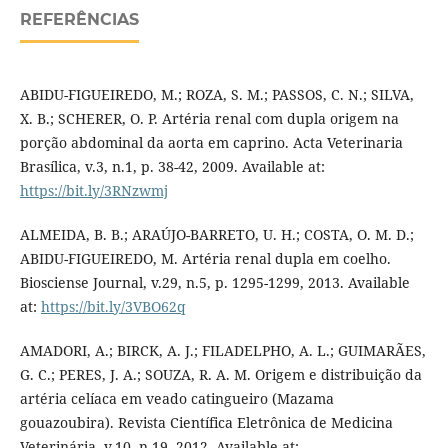
REFERÊNCIAS
ABIDU-FIGUEIREDO, M.; ROZA, S. M.; PASSOS, C. N.; SILVA,
X. B.; SCHERER, O. P. Artéria renal com dupla origem na
porção abdominal da aorta em caprino. Acta Veterinaria
Brasílica, v.3, n.1, p. 38-42, 2009. Available at:
https://bit.ly/3RNzwmj
ALMEIDA, B. B.; ARAÚJO-BARRETO, U. H.; COSTA, O. M. D.;
ABIDU-FIGUEIREDO, M. Artéria renal dupla em coelho.
Biosciense Journal, v.29, n.5, p. 1295-1299, 2013. Available
at:
https://bit.ly/3VBO62q
AMADORI, A.; BIRCK, A. J.; FILADELPHO, A. L.; GUIMARÃES,
G. C.; PERES, J. A.; SOUZA, R. A. M. Origem e distribuição da
artéria celíaca em veado catingueiro (Mazama
gouazoubira). Revista Científica Eletrônica de Medicina
Veterinária, v.10, n.19, 2012. Available at: