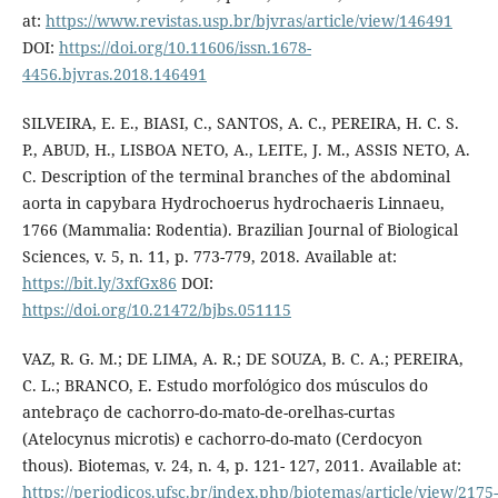
at:
https://www.revistas.usp.br/bjvras/article/view/146491
DOI:
https://doi.org/10.11606/issn.1678-
4456.bjvras.2018.146491
SILVEIRA, E. E., BIASI, C., SANTOS, A. C., PEREIRA, H. C. S.
P., ABUD, H., LISBOA NETO, A., LEITE, J. M., ASSIS NETO, A.
C. Description of the terminal branches of the abdominal
aorta in capybara Hydrochoerus hydrochaeris Linnaeu,
1766 (Mammalia: Rodentia). Brazilian Journal of Biological
Sciences, v. 5, n. 11, p. 773-779, 2018. Available at:
https://bit.ly/3xfGx86
DOI:
https://doi.org/10.21472/bjbs.051115
VAZ, R. G. M.; DE LIMA, A. R.; DE SOUZA, B. C. A.; PEREIRA,
C. L.; BRANCO, E. Estudo morfológico dos músculos do
antebraço de cachorro-do-mato-de-orelhas-curtas
(Atelocynus microtis) e cachorro-do-mato (Cerdocyon
thous). Biotemas, v. 24, n. 4, p. 121- 127, 2011. Available at:
https://periodicos.ufsc.br/index.php/biotemas/article/view/2175-