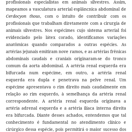
profissionais especialistas em animais silvestres. Assim,
mapeamos a vasculatura arterial esplâncnica abdominal de
Cerdocyon thous
, com o intuito de contribuir com os
profissionais que trabalham diretamente com a cirurgia de
animais silvestres. Nos espécimes cujo sistema arterial foi
evidenciado pelo látex corado, identificamos variações
anatômicas quando comparados a outras espécies. As
artérias jejunais emitiram nove ramos, e as artérias frênicas
abdominais caudais e craniais originaram-se do tronco
comum da aorta abdominal. A artéria renal esquerda era
bifurcada num espécime, em outro, a artéria renal
esquerda era dupla e penetrava na pelve renal. Um
espécime apresentava o rim direito mais caudalmente em
relação ao rim esquerdo, à semelhança da artéria renal
correspondente. A artéria renal esquerda originava a
artéria adrenal esquerda e a artéria ilíaca interna direita
era bifurcada. Diante desses achados, entendemos que tal
conhecimento é fundamental no atendimento clínico e
cirúrgico dessa espécie, pois permitirá o maior sucesso dos