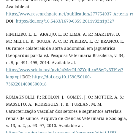
Available at:
https://www.researchgate.net/publication/277754937_Arteria_
DOI:
https://doi.org/10.5433/1679-0359.2011v32n1p327
PINHEIRO, L. L.; ARAÚJO, E. B.; LIMA, A. R.; MARTINS, D.
M.; MELUL, R.; SOUZA, A. C. B.; PEREIRA, L. C.; BRANCO, E.
Os ramos colaterais da aorta abdominal em jaguatirica
(Leopardus pardalis). Pesquisa Veterinária Brasileira, v. 34,
n. 5, p. 491- 495, 2014. Available at:
https://www.scielo.br/j/pvb/a/MzrRL9ZYnjLxx58gQy3Tt9v/?
lang=pt
DOI:
https://doi.org/10.1590/S0100-
736X2014000500018
ROMAGNOLLI, P.; REOLON, J.; GOMES, J. O.; MOTTER, A. S.;
MASSETO, A.; RODRIGUES, F. B.; FURLAN, M. M.
Caracterização vascular dos setores e segmentos arteriais
renais de suínos. Arquivo de Ciências Veterinária e Zoologia,
v. 13, n. 2, p. 93- 97, 2010. Available at:
https://pesquisa.bvsalud.org/portal/resource/pt/vti-1393