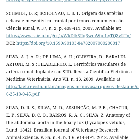
SCHMIDT, D. P.; SCHOENAU, L. S. F. Origem das artérias
celíaca e mesentérica cranial por tronco comum em cão.
Ciência Rural, v. 37, n. 2, p. 408-411, 2007. Available at:
https://www.scielo.br/j/cr/a/WkDtk5Rq3wmWpfLyTQ3vRTn/
DOI:
https://doi.org/10.1590/S0103-84782007000200017
SILVA, A. J. A. R.; DE LIMA, A. U.; OLIVEIRA, D.; BARALDI-
ARTONI, M. S.; FILADELPHO, L. Territórios vasculares de
artéria renal dupla de cão SRD. Revista Científica Eletrônica
Medicina Veterinária, Ano VII, n. 13, 2009. Available at:
http://faef.revista.inf.br/imagens_arquivos/arquivos_destaqu
6-25-10-0-45.pdf
SILVA, D. R. S., SILVA, M. D., ASSUNÇÃO, M. P. B., CHACUR,
E. P., SILVA, D. C. O., BARROS, R. A. C., SILVA, Z. Anatomy of
the abdominal aorta in the hoary fox (Lycalopex vetulus,
Lund, 1842). Brazilian Journal of Veterinary Research
Animal Science, v. 55, n. 4, p. 1-6, e146491, 2018. Available