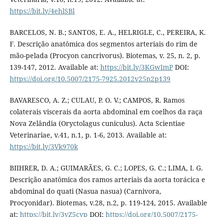
https://bit.ly/4ehlSBl
BARCELOS, N. B.; SANTOS, E. A., HELRIGLE, C., PEREIRA, K.
F. Descrição anatômica dos segmentos arteriais do rim de
mão-pelada (Procyon cancrivorus). Biotemas, v. 25, n. 2, p.
139-147, 2012. Available at:
https://bit.ly/3KGwImP
DOI:
https://doi.org/10.5007/2175-7925.2012v25n2p139
BAVARESCO, A. Z.; CULAU, P. O. V.; CAMPOS, R. Ramos
colaterais viscerais da aorta abdominal em coelhos da raça
Nova Zelândia (Oryctolagus cuniculus). Acta Scientiae
Veterinariae, v.41, n.1, p. 1-6, 2013. Available at:
https://bit.ly/3Vk970k
BIIHRER, D. A.; GUIMARÃES, G. C.; LOPES, G. C.; LIMA, I. G.
Descrição anatômica dos ramos arteriais da aorta torácica e
abdominal do quati (Nasua nasua) (Carnivora,
Procyonidar). Biotemas, v.28, n.2, p. 119-124, 2015. Available
at:
https://bit.ly/3yZ5cyp
DOI:
https://doi.org/10.5007/2175-