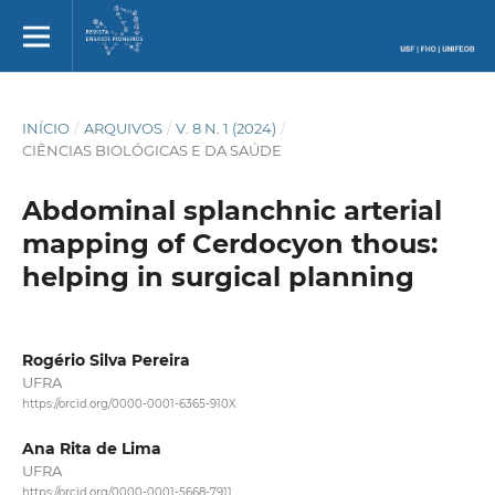
INÍCIO
/
ARQUIVOS
/
V. 8 N. 1 (2024)
/
CIÊNCIAS BIOLÓGICAS E DA SAÚDE
Abdominal splanchnic arterial
mapping of Cerdocyon thous:
helping in surgical planning
Rogério Silva Pereira
UFRA
https://orcid.org/0000-0001-6365-910X
Ana Rita de Lima
UFRA
https://orcid.org/0000-0001-5668-7911