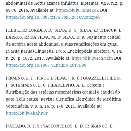
abdominal de Aotus azarae infulatus. Biotemas, v.29, n.2, p.
69-76, 2016. Available at:
https://bit.ly/3XmeE8Z
DOI:
https://doi.org/10.5007/2175-7925.2016v29n2p69
FELIPE. R.; EURIDES, D.; SILVA, D. C.; SILVA, Z.; CHACUR, E.;
BARROS, R.; DA SILVA, M. D; SILVA, D. R. Segmento caudal
da artéria aorta abdominal e suas ramificações em quati
(Nasua nasua) Linnaeus, 1766. Enciclopédia Biosfera, v. 14,
n. 26, p. 1072, 2017. Available at:
https://bit.ly/4chNRin
DOI:
https://doi.org/10.18677/EnciBio_2017B90
FIRMINO, B. F.; PINTO E SILVA, J. R. C.; GUAZZELLI FILHO,
J.; SCHIMMING, B. C. FILADELPHO, A. L. Origem e
distribuição das artérias mesentéricas cranial e caudal do
gato (Felis catus). Revista Científica Eletrônica de Medicina
Veterinária, v. 9, n. 16, p. 1- 8, 2011. Available at:
https://bit.ly/4bXhIwP
FURTADO, D. F. S.; VASCONCELOS, L. D. P.; BRANCO, E.;