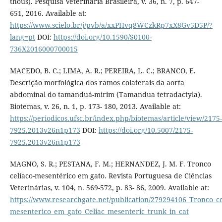
thous). Pesquisa Veterinária Brasileira, v. 36, n. 7, p. 647-
651, 2016. Available at:
https://www.scielo.br/j/pvb/a/xxPHvq8WCzkRp7xX8Gv5D5P/?
lang=pt
DOI:
https://doi.org/10.1590/S0100-
736X2016000700015
MACEDO, B. C.; LIMA, A. R.; PEREIRA, L. C.; BRANCO, E.
Descrição morfológica dos ramos colaterais da aorta
abdominal do tamanduá-mirim (Tamandua tetradactyla).
Biotemas, v. 26, n. 1, p. 173- 180, 2013. Available at:
https://periodicos.ufsc.br/index.php/biotemas/article/view/2175-
7925.2013v26n1p173
DOI:
https://doi.org/10.5007/2175-
7925.2013v26n1p173
MAGNO, S. R.; PESTANA, F. M.; HERNANDEZ, J. M. F. Tronco
celíaco-mesentérico em gato. Revista Portuguesa de Ciências
Veterinárias, v. 104, n. 569-572, p. 83- 86, 2009. Available at:
https://www.researchgate.net/publication/279294106_Tronco_ce
mesenterico_em_gato_Celiac_mesenteric_trunk_in_cat