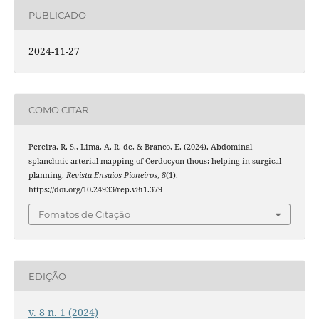
PUBLICADO
2024-11-27
COMO CITAR
Pereira, R. S., Lima, A. R. de, & Branco, E. (2024). Abdominal
splanchnic arterial mapping of Cerdocyon thous: helping in surgical
planning.
Revista Ensaios Pioneiros
,
8
(1).
https://doi.org/10.24933/rep.v8i1.379
Fomatos de Citação
EDIÇÃO
v. 8 n. 1 (2024)