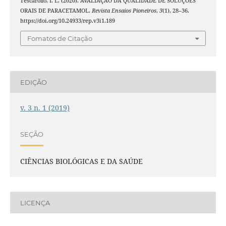
Tescarollo, I. L. (2020). AVALIAÇÃO DA QUALIDADE DE SOLUÇÕES
ORAIS DE PARACETAMOL.
Revista Ensaios Pioneiros
,
3
(1), 28–36.
https://doi.org/10.24933/rep.v3i1.189
Fomatos de Citação
EDIÇÃO
v. 3 n. 1 (2019)
SEÇÃO
CIÊNCIAS BIOLÓGICAS E DA SAÚDE
LICENÇA