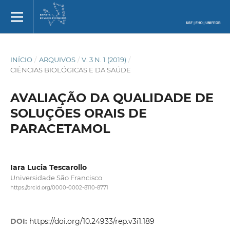
INÍCIO
/
ARQUIVOS
/
V. 3 N. 1 (2019)
/
CIÊNCIAS BIOLÓGICAS E DA SAÚDE
AVALIAÇÃO DA QUALIDADE DE
SOLUÇÕES ORAIS DE
PARACETAMOL
Iara Lucia Tescarollo
Universidade São Francisco
https://orcid.org/0000-0002-8110-8771
DOI:
https://doi.org/10.24933/rep.v3i1.189