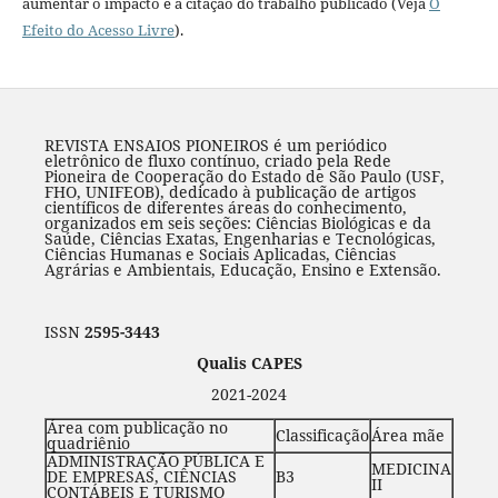
aumentar o impacto e a citação do trabalho publicado (Veja
O
Efeito do Acesso Livre
).
REVISTA ENSAIOS PIONEIROS é um periódico
eletrônico de fluxo contínuo, criado pela Rede
Pioneira de Cooperação do Estado de São Paulo (USF,
FHO, UNIFEOB), dedicado à publicação de artigos
científicos de diferentes áreas do conhecimento,
organizados em seis seções: Ciências Biológicas e da
Saúde, Ciências Exatas, Engenharias e Tecnológicas,
Ciências Humanas e Sociais Aplicadas, Ciências
Agrárias e Ambientais, Educação, Ensino e Extensão.
ISSN
2595-3443
Qualis CAPES
2021-2024
Área com publicação no
Classificação
Área mãe
quadriênio
ADMINISTRAÇÃO PÚBLICA E
MEDICINA
DE EMPRESAS, CIÊNCIAS
B3
II
CONTÁBEIS E TURISMO