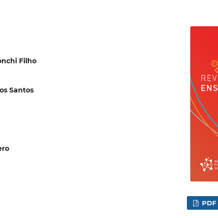
nchi Filho
dos Santos
ero
PDF