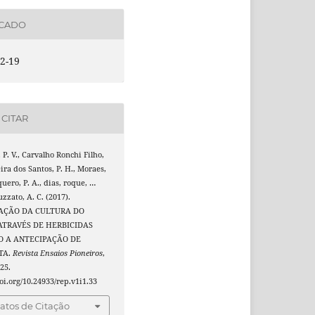
ICADO
2-19
CITAR
, P. V., Carvalho Ronchi Filho,
eira dos Santos, P. H., Moraes,
uero, P. A., dias, roque, …
uzzato, A. C. (2017).
AÇÃO DA CULTURA DO
 ATRAVÉS DE HERBICIDAS
O A ANTECIPAÇÃO DE
TA.
Revista Ensaios Pioneiros
,
–25.
doi.org/10.24933/rep.v1i1.33
tos de Citação