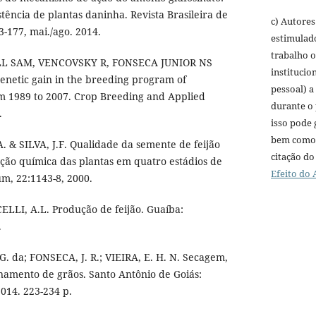
istência de plantas daninha. Revista Brasileira de
c) Autores
3-177, mai./ago. 2014.
estimulado
trabalho o
L SAM, VENCOVSKY R, FONSECA JUNIOR NS
institucio
enetic gain in the breeding program of
pessoal) a
 1989 to 2007. Crop Breeding and Applied
durante o 
.
isso pode 
bem como 
 & SILVA, J.F. Qualidade da semente de feijão
citação do
ão química das plantas em quatro estádios de
Efeito do 
um, 22:1143-8, 2000.
LI, A.L. Produção de feijão. Guaíba:
.
. G. da; FONSECA, J. R.; VIEIRA, E. H. N. Secagem,
amento de grãos. Santo Antônio de Goiás:
014. 223-234 p.