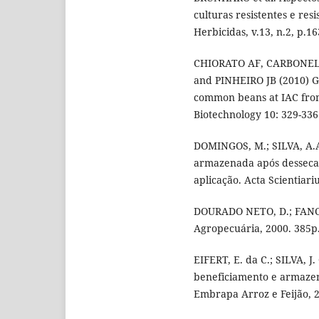
culturas resistentes e res
Herbicidas, v.13, n.2, p.16
CHIORATO AF, CARBONEL
and PINHEIRO JB (2010) G
common beans at IAC from
Biotechnology 10: 329-336
DOMINGOS, M.; SILVA, A.A.
armazenada após dessecaç
aplicação. Acta Scientiari
DOURADO NETO, D.; FANCEL
Agropecuária, 2000. 385p
EIFERT, E. da C.; SILVA, J
beneficiamento e armazen
Embrapa Arroz e Feijão, 2