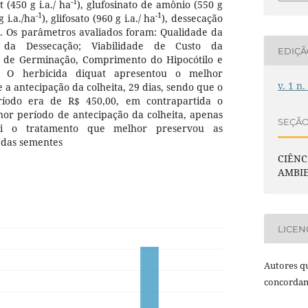
-1
 (450 g i.a./ ha
), glufosinato de amônio (550 g
-1
-1
 i.a./ha
), glifosato (960 g i.a./ ha
), dessecação
. Os parâmetros avaliados foram: Qualidade da
e da Dessecação; Viabilidade de Custo da
EDIÇ
 de Germinação, Comprimento do Hipocótilo e
 O herbicida diquat apresentou o melhor
v. 1 n.
a antecipação da colheita, 29 dias, sendo que o
ríodo era de R$ 450,00, em contrapartida o
nor período de antecipação da colheita, apenas
SEÇÃ
oi o tratamento que melhor preservou as
s das sementes
CIÊNC
AMBI
LICEN
Autores qu
concordam