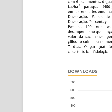
com 6 tratamentos: diquat
-1
i.a./ha
), paraquat (450 g
em terreno e testemunha
Dessecação; Velocidad
Dessecação, Porcentagem
Peso de 100 sementes.
desempenho no que tange 
valor da saca nesse pe
glifosato culminou no me
7 dias. O paraquat f
características fisiológica
DOWNLOADS