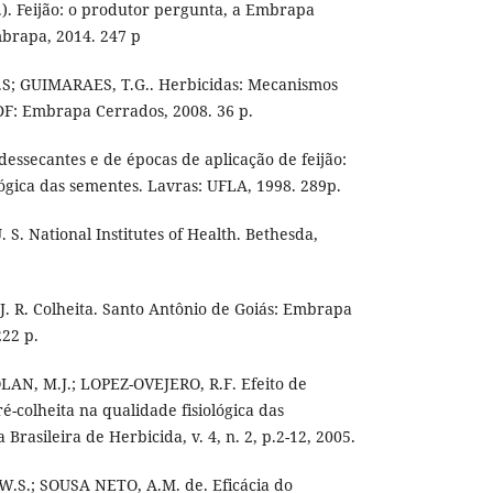
). Feijão: o produtor pergunta, a Embrapa
mbrapa, 2014. 247 p
S; GUIMARAES, T.G.. Herbicidas: Mecanismos
 DF: Embrapa Cerrados, 2008. 36 p.
essecantes e de épocas de aplicação de feijão:
lógica das sementes. Lavras: UFLA, 1998. 289p.
S. National Institutes of Health. Bethesda,
 J. R. Colheita. Santo Antônio de Goiás: Embrapa
222 p.
AN, M.J.; LOPEZ-OVEJERO, R.F. Efeito de
é-colheita na qualidade fisiológica das
 Brasileira de Herbicida, v. 4, n. 2, p.2-12, 2005.
.S.; SOUSA NETO, A.M. de. Eficácia do