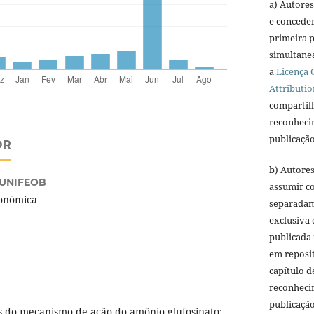
a) Autores
e concedem
primeira p
simultane
a
Licença
Attributio
compartil
reconheci
publicação 
OR
b) Autore
UNIFEOB
assumir co
onômica
separadame
exclusiva 
publicada 
em reposit
capítulo d
reconheci
publicação 
 do mecanismo de ação do amônio glufosinato: