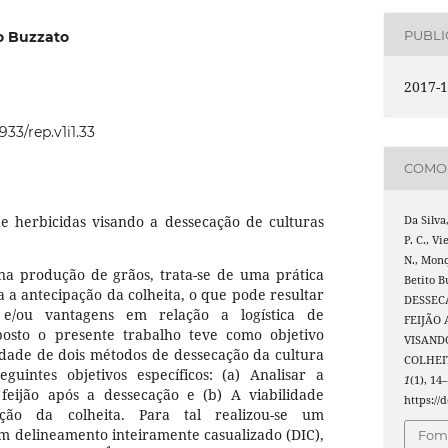
PUBL
to Buzzato
2017-1
933/rep.v1i1.33
COMO 
e herbicidas visando a dessecação de culturas
Da Silva
P. C., Vi
N., Monq
 na produção de grãos, trata-se de uma prática
Betito B
ta a antecipação da colheita, o que pode resultar
DESSEC
 e/ou vantagens em relação a logística de
FEIJÃO
osto o presente trabalho teve como objetivo
VISAND
ilidade de dois métodos de dessecação da cultura
COLHEI
eguintes objetivos específicos: (a) Analisar a
1
(1), 14
feijão após a dessecação e (b) A viabilidade
https://
ção da colheita. Para tal realizou-se um
 delineamento inteiramente casualizado (DIC),
Foma