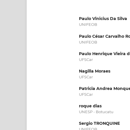
Paulo Vinicius Da Silva
UNIFEOB
Paulo César Carvalho Ro
UNIFEOB
Paulo Henrique Vieira 
UFSCar
Nagilla Moraes
UFSCar
Patricia Andrea Monqu
UFSCar
roque dias
UNESP - Botucatu
Sergio TRONQUINE
UNIFEOB