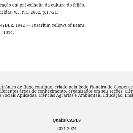
cação em pré-colheita da cultura do feijão.
cidas, v.3, n.1, 2002. p.17-21.
SNYDER, 1942 — Fusarium Yellows of Beans.
— 1014.
rônico de fluxo contínuo, criado pela Rede Pioneira de Cooperaç
diferentes áreas do conhecimento, organizados em seis seções: Ciên
Sociais Aplicadas, Ciências Agrárias e Ambientais, Educação, Ens
Qualis CAPES
2021-2024