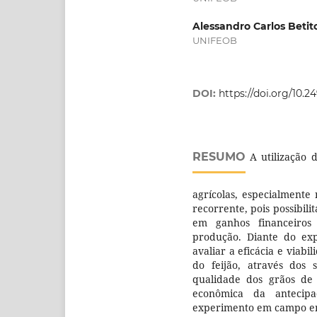
Alessandro Carlos Beti
UNIFEOB
DOI:
https://doi.org/10.24
RESUMO
A utilização d
agrícolas, especialmente
recorrente, pois possibili
em ganhos financeiros
produção. Diante do exp
avaliar a eficácia e viab
do feijão, através dos s
qualidade dos grãos de 
econômica da antecipa
experimento em campo em