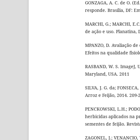
GONZAGA, A. C. de O. (Ed.
responde. Brasília, DF: E
MARCHI, G.; MARCHI, E.C.
de ação e uso. Planatina,
MPANZO, D. Avaliação de d
Efeitos na qualidade fisio
RASBAND, W. S. ImageJ, U. 
Maryland, USA. 2011
SILVA, J. G. da; FONSECA,
Arroz e Feijão, 2014. 209-
PENCKOWSKI, L.H.; PODOL
herbicidas aplicados na pr
sementes de feijão. Revista
ZAGONEL, J.; VENANCIO, W