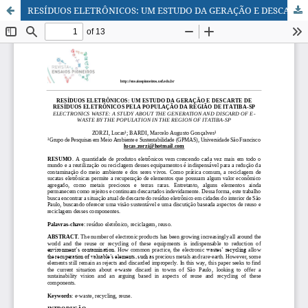
RESÍDUOS ELETRÔNICOS: UM ESTUDO DA GERAÇÃO E DESCARTE DE RESÍDUOS ELETRÔNICOS PELA POPULAÇÃO DA REGIÃO DE ITATIBA-SP