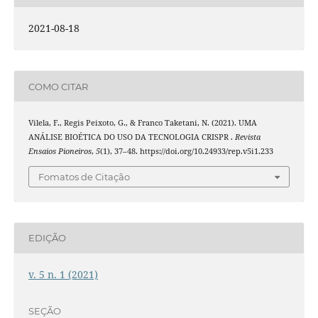
2021-08-18
COMO CITAR
Vilela, F., Regis Peixoto, G., & Franco Taketani, N. (2021). UMA
ANÁLISE BIOÉTICA DO USO DA TECNOLOGIA CRISPR .
Revista
Ensaios Pioneiros
,
5
(1), 37–48. https://doi.org/10.24933/rep.v5i1.233
Fomatos de Citação
EDIÇÃO
v. 5 n. 1 (2021)
SEÇÃO