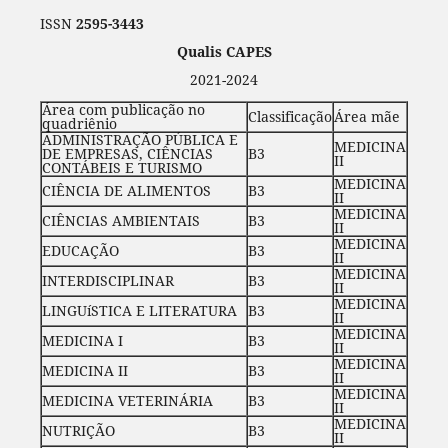
ISSN
2595-3443
Qualis CAPES
2021-2024
Área com publicação no
Classificação
Área mãe
quadriênio
ADMINISTRAÇÃO PÚBLICA E
MEDICINA
DE EMPRESAS, CIÊNCIAS
B3
II
CONTÁBEIS E TURISMO
MEDICINA
CIÊNCIA DE ALIMENTOS
B3
II
MEDICINA
CIÊNCIAS AMBIENTAIS
B3
II
MEDICINA
EDUCAÇÃO
B3
II
MEDICINA
INTERDISCIPLINAR
B3
II
MEDICINA
LINGUíSTICA E LITERATURA
B3
II
MEDICINA
MEDICINA I
B3
II
MEDICINA
MEDICINA II
B3
II
MEDICINA
MEDICINA VETERINÁRIA
B3
II
MEDICINA
NUTRIÇÃO
B3
II